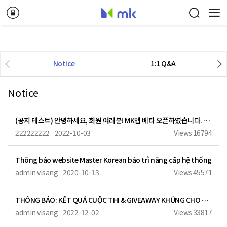
Notice
1:1 Q&A
Notice
(공지 테스트) 안녕하세요, 회원 여러분! MK앱 베타 오픈하였습니다. 많은 관심 부탁드립니다.
222222222
2022-10-03
Views
16794
Thông báo website Master Korean bảo trì nâng cấp hệ thống
admin visang
2020-10-13
Views
45571
THÔNG BÁO: KẾT QUẢ CUỘC THI & GIVEAWAY KHỦNG CHO NGƯỜI TÌM VIỆC
admin visang
2022-12-02
Views
33817