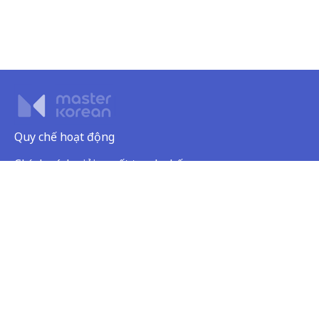
Quy chế hoạt động
Chính sách giải quyết tranh chấp
Chính sách bảo mật
Dịch vụ khách hàng
Tên công ty: Công ty TNHH Giáo dục Visang Việt Nam
Trụ sở chính: Tầng 2, FLC Landmark Tower, đường Lê Đức Thọ, phường Mỹ
Đình 2, quận Nam Từ Liêm, thành phố Hà Nội, Việt Nam
MST: 0109066143 do Sở KH & ĐT thành phố Hà Nội cấp ngày 14/01/2020
Người đại diện: Mr. Lee Young Geun
Điện thoại: 0243-6886-333 | E-mail: visang@masterkorean.vn
Copyright © VISANG Education Group Vietnam Company