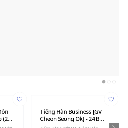
Môn
Tiếng Hàn Business [GV
 (22
Cheon Seong Ok] - 24 Bài
Giảng