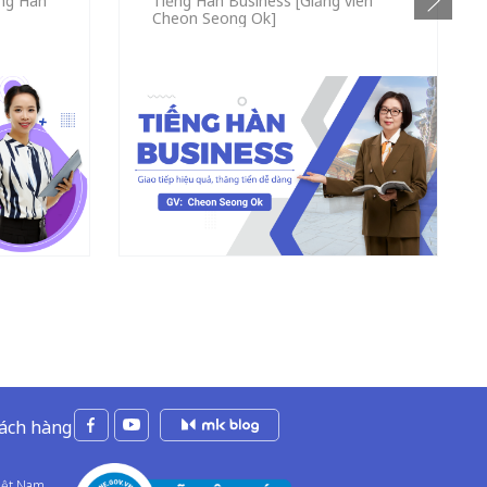
ng Hàn
Tiếng Hàn Business [Giảng viên
Cheon Seong Ok]
hách hàng
Việt Nam