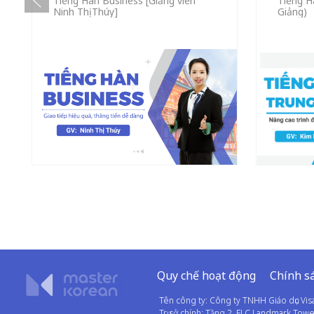
Tiếng Hàn Business [Giảng viên
Tiếng H
Ninh Thị Thúy]
Giảng)
Quy chế hoạt động
Chính sá
Tên công ty: Công ty TNHH Giáo dục Vi
Trụ sở chính: Tầng 2, FLC Landmark To