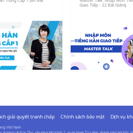
àn Trung Cấp 1 (80 Bài
Master Talk: Nhập Môn Tiế
Giao Tiếp - 22 Bài Giảng
ch giải quyết tranh chấp
Chính sách bảo mật
Dịch vụ k
sang Việt Nam
wer, đường Lê Đức Thọ, phường Mỹ Đình 2, quận Nam Từ Liêm, thành phố Hà Nội, 