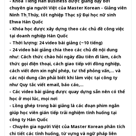
- Khóa Tiếng Hàn Business được giảng dạy bởi
chuyên gia người Việt của Master Korean - Giảng viên
Ninh Thị Thúy, tốt nghiệp Thạc sỹ Đại học nữ sinh
Ehwa Hàn Quốc
- Khóa học được xây dựng theo các chủ đề công việc
tại doanh nghiệp Hàn Quốc
- Thời lượng: 24 video bài giảng (~10 tiếng)
- 24 video bài giảng chia theo các chủ đề nội dung
như: Cách thức chào hỏi ngày đầu tiên đi làm, cách
thức gọi điện thoại, cách giao tiếp với đồng nghiệp,
cách viết đơn xin nghỉ phép, tư thế phỏng vấn,... và
các nội dung cần phải biết khi làm việc tại công ty
như Quy tắc viết email, báo cáo,...
- Các video bài giảng được quay dựng sẵn nên có thể
học ở mọi lúc, mọi nơi
- Lồng ghép trong bài giảng là các đoạn phim ngắn
giúp học viên gián tiếp trải nghiệm tình huống tại
công ty Hàn Quốc
- Chuyên gia người Việt của Master Korean phân tích
chi tiết các tình huống, từ vựng và ngữ pháp liên