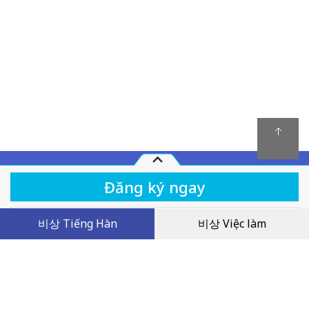
Quy chế hoạt động
비상 Tiếng Hàn
비상 Việc làm
Khóa học
Tiếng Hàn Business (GV Ninh Thị Thúy) - 24 Bài
Giảng
Chính sách giải quyết tranh chấp
Chính sách bảo mật
Dịch vụ khách hàng
800,000
VND
Tên công ty: Công ty TNHH Giáo dục Visang Việt Nam